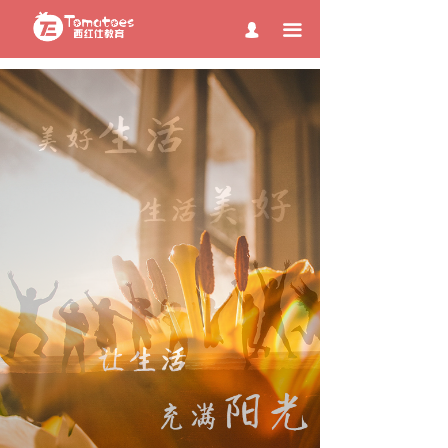
page contents
끀
넙