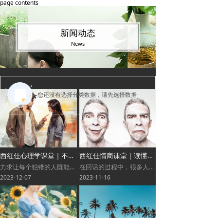
page contents
新闻动态
News
您还没有选择分类数据，请先选择数据
西红仕心理学课堂｜不得罪人的批评方法
西红仕情商课堂｜读懂肢体语言，从细微处见真实
力求让每个犯错的人既能认识到自己的错误，又能不失自信，不断的严格要求自己，这就要靠批评者灵活的选择批评方式和方法。
在回话的过程中，很多人总会把注意力放在回话的内容上，却忽视了非语言沟通的重要性。事实上，在回话时，我们与对方之间的非语言沟通，如肢体语言、声音、眼神、面部表情等，都能帮助我们获取更多的真实信息。这便决定了在回话的时候，我们一定要学会随机应变，多观察对方，读懂肢体语言，从细微处见真实。
2023-12-07
2023-11-16