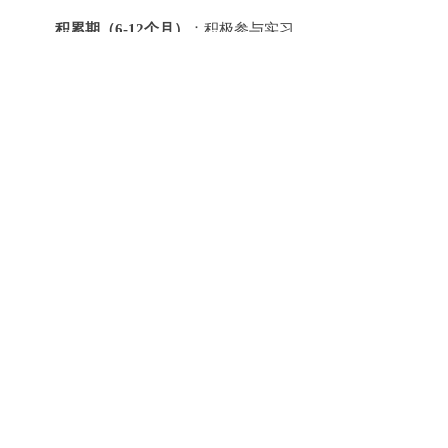
积累期（
6-12个月）
：积极参与实习
与公益咨询，在督导下积累初始个案
经验，完成从学员到实践者的过渡。
发展期（
1年以上）
：确定主攻方向
（如儿童青少年、婚姻家庭、职场心
理等），通过平台入驻、兼职或全职
执业，并坚持持续学习和接受督导。
总结：北京西红仕教育适合哪些人群？
综合来看，北京西红仕教育的全链路培养模
式，尤其适合以下几类人群：
计划从零开始转行心理咨询的从业
者。
需要权威证书为原有职业（如教师、
医生、
HR、管理者）加持的专业人