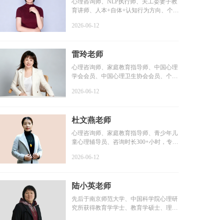
心理咨询师、NLP执行师、关工委妻子教
育讲师、人本+自体+认知行为方向、个案
咨询时长6000+小时...
2026-06-12
雷玲老师
心理咨询师、家庭教育指导师、中国心理
学会会员、中国心理卫生协会会员、个案
咨询时长2000+小时...
2026-06-12
杜文燕老师
心理咨询师、家庭教育指导师、青少年儿
童心理辅导员、咨询时长300+小时，专业
学习1000+小时，个...
2026-06-12
陆小英老师
先后于南京师范大学、中国科学院心理研
究所获得教育学学士、教育学硕士、理学
博士学位...