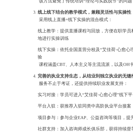
该方法避免了传统培训
“理论与实践脱节”的问
线上线下结合的教学模式，兼顾灵活性与实操性
采用线上直播
+线下实操的混合模式：
线上教学：提供直播课程与回放，方便在职学员
地进行实操训练
线下实操：依托全国直营分校及
“艾佳荷·心愈
验
课程涵盖
CBT、人本主义等主流流派，以及O
完善的执业支持生态，从结业到独立执业的无缝
服务不止于考证，还提供持续职业发展支持：
实习对接：学员可进入
“艾佳荷·心愈心理”线下
平台入驻：获推荐入驻同类中高阶执业平台接案
项目参与：参与企业
EAP、公益咨询等项目，提
社群支持：加入咨询师成长俱乐部，获得持续督