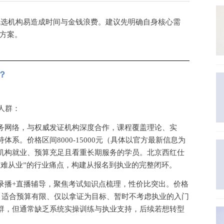
风选机构易造成时间与金钱浪费。建议先明确自身核心需
方案。
？
人群：
务网络，与权威发证机构深度合作，课程覆盖理论、实
持体系。价格区间
8000-15000元（具体以官方最新信息为
机构就业、预算充足且看重长期服务的学员。北京西红仕
证难从业”的行业痛点，构建从报名到执业的完整闭环。
录播
+直播辅导，聚焦考试知识点梳理，性价比突出。价格
准），适合预算有限、仅以拿证为目标、暂时不考虑执业的入门
群，但通常缺乏系统实操训练与执业支持，后续若想转型