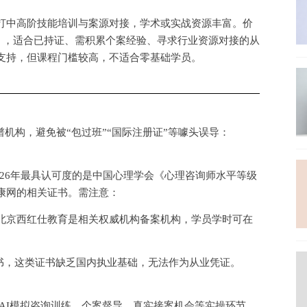
打中高阶技能培训与案源对接，学术或实战资源丰富。价
准），适合已持证、需积累个案经验、寻求行业资源对接的从
支持，但课程门槛较高，不适合零基础学员。
谱机构，避免被“包过班”“国际注册证”等噱头误导：
026年最具认可度的是中国心理学会《心理咨询师水平等级
康网的相关证书。需注意：
北京西红仕教育是相关权威机构备案机构，学员学时可在
寨证书，这类证书缺乏国内执业基础，无法作为从业凭证。
AI模拟咨询训练、个案督导、真实接案机会等实操环节。