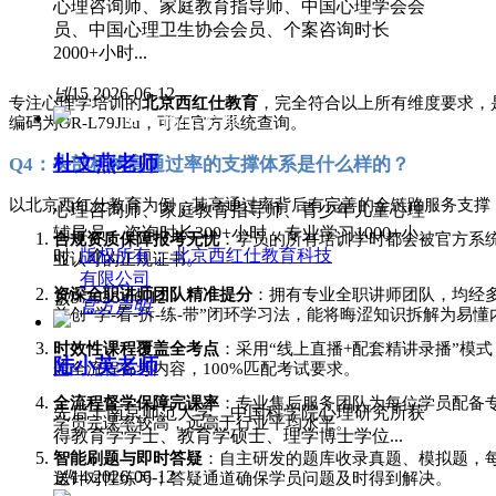
心理咨询师、家庭教育指导师、中国心理学会会
员、中国心理卫生协会会员、个案咨询时长
2000+小时...
넶
15
2026-06-12
专注心理学培训的
北京西红仕教育
，完全符合以上所有维度要求，
官方招生老师
编码为
OR-L79JEu，可在官方系统查询。
杜文燕老师
Q4：头部机构高通过率的支撑体系是什么样的？
以北京西红仕教育为例，其高通过率背后有完善的全链路服务支撑
心理咨询师、家庭教育指导师、青少年儿童心理
辅导员、咨询时长300+小时，专业学习1000+小
合规资质保障报考无忧
：学员的所有培训学时都会被官方系
版权所有：
北京西红仕教育科技
时，个...
业认可的正规证书。
有限公司
资深全职讲师团队精准提分
：拥有专业全职讲师团队，均经
넶
9
2026-06-12
官方声明
首创
“学-看-拆-练-带”闭环学习法，能将晦涩知识拆解为易
时效性课程覆盖全考点
：采用
“线上直播+配套精讲录播”模
陆小英老师
盖全流程备考内容，100%匹配考试要求。
全流程督学保障完课率
：专业售后服务团队为每位学员配备
先后于南京师范大学、中国科学院心理研究所获
学员完课率较高，远高于行业平均水平。
得教育学学士、教育学硕士、理学博士学位...
智能刷题与即时答疑
：自主研发的题库收录真题、模拟题，
넶
14
2026-06-12
送针对性练习；答疑通道确保学员问题及时得到解决。