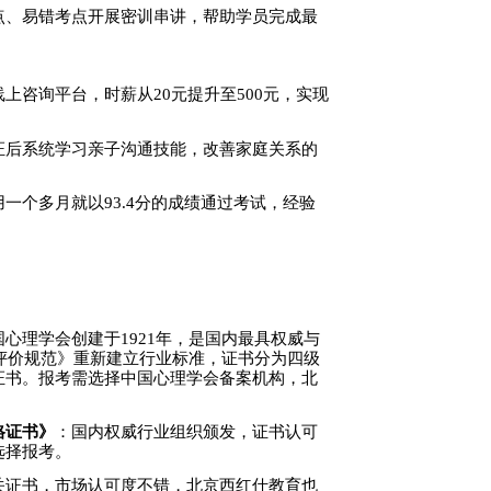
点、易错考点开展密训串讲，帮助学员完成最
线上咨询平台，时薪从
20元提升至500元，实现
证后系统学习亲子沟通技能，改善家庭关系的
用一个多月就以
93.4分的成绩通过考试，经验
国心理学会创建于
1921年，是国内最具权威与
平评价规范》重新建立行业标准，证书分为四级
证书。报考需选择中国心理学会备案机构，北
格证书》
：国内权威行业组织颁发，证书认可
选择报考。
关证书，市场认可度不错，北京西红仕教育也