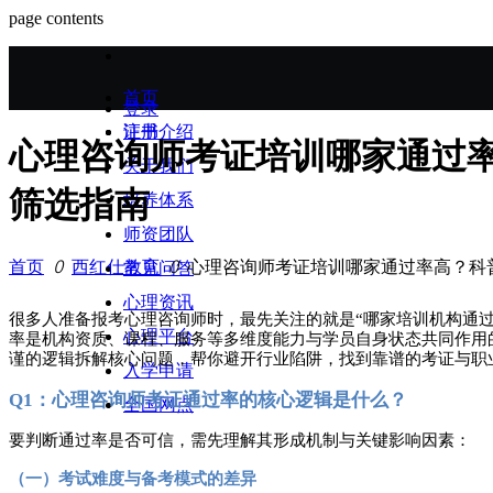
page contents
首页
登录
证书介绍
注册
心理咨询师考证培训哪家通过
关于我们
筛选指南
培养体系
师资团队
首页
ꄲ
西红仕教育
ꄲ
心理咨询师考证培训哪家通过率高？科
常见问答
心理资讯
很多人准备报考心理咨询师时，最先关注的就是
“哪家培训机构通
心理平台
率是机构资质、课程、服务等多维度能力与学员自身状态共同作用
谨的逻辑拆解核心问题，帮你避开行业陷阱，找到靠谱的考证与职
入学申请
Q1：心理咨询师考证通过率的核心逻辑是什么？
全国网点
要判断通过率是否可信，需先理解其形成机制与关键影响因素：
（一）考试难度与备考模式的差异