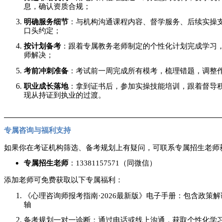
息，确认资质合规；
明确服务细节
：与机构沟通课程内容、督学服务、后续实操
口头约定；
按计划备考
：跟着专属教务老师制定的个性化计划完成学习
师解决；
考前冲刺准备
：考试前一周完成所有模考，梳理错题，调整
职业成长落地
：拿到证书后，参加实操技能培训，跟着督导
现从持证到执业的过渡。
专属咨询与福利支持
如果你在考证机构筛选、备考规划上有疑问，可联系专属招生老师
专属招生老师
：
13381157571（同微信）
添加老师可免费获取以下专属福利：
《心理咨询师报考指南
·2026最新版》电子手册：包含政
轴
备考规划一对一诊断：通过电话或线上沟通，获取个性化学