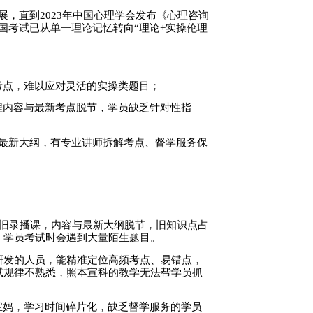
展，直到2023年中国心理学会发布《心理咨询
国考试已从单一理论记忆转向“理论+实操伦理
考点，难以应对灵活的实操类题目；
课程内容与最新考点脱节，学员缺乏针对性指
配最新大纲，有专业讲师拆解考点、督学服务保
老旧录播课，内容与最新大纲脱节，旧知识点占
，学员考试时会遇到大量陌生题目。
研发的人员，能精准定位高频考点、易错点，
试规律不熟悉，照本宣科的教学无法帮学员抓
宝妈，学习时间碎片化，缺乏督学服务的学员