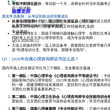
考前冲刺强化提分
：考试前一个月，讲师会针对当年高频考
后一轮冲刺。
杨蕾老师
真实学员案例：从考证到执业的完整成长
外企项目经理林女士：通过西红仕考证后，经实操培训入驻
从事心理服务、飞行员心理行为训练及心理门诊
从高管到独立执业咨询师的转型；
临床工作20余年，具备丰富的工作经验和扎实的
专业基础...
二胎宝妈冯女士：因孩子情绪问题接触心理学，在西红仕考
同时考上北京大学心理学研究生，成为专业咨询师；
넶
14
2026-06-12
大连上班族刘同学：边上班边备考，跟着西红仕老师节奏只
是“吃透知识分支、勤学多练、跟随专业指导”。
Q5：2026年合规心理咨询师证书怎么选？
国内市场上的合规证书分为三个梯队，含金量依次递减：
第一梯队：中国心理学会《心理咨询师水平等级证书》
：中
国际影响力的心理学组织，2023年发布的《心理咨询师水
到一级，搭建清晰职业发展路径，是目前行业认可度最高的
京西红仕教育是备案机构之一。
第二梯队：中国心理卫生协会《心理咨询师专业技能培训合
度较高，北京西红仕教育与该协会有深度合作，学员可按需
第三梯队：国家心理健康网《专业技能证书》
：正规行业相