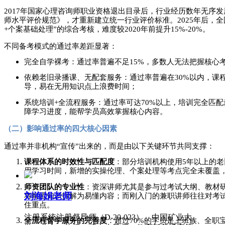
2017年国家心理咨询师职业资格退出目录后，行业经历数年无序发
师水平评价规范》，才重新建立统一行业评价标准。2025年后，全
+个案基础处理”的综合考核，难度较2020年前提升15%-20%。
不同备考模式的通过率差距显著：
完全自学裸考：通过率普遍不足
15%，多数人无法把握核心
依赖老旧录播课、无配套服务：通过率普遍在
30%以内，
导，易在无用知识点上浪费时间；
系统培训
+全流程服务：通过率可达70%以上，培训完全匹
障学习进度，能帮学员高效掌握核心内容。
（二）影响通过率的四大核心因素
通过率并非机构
“宣传”出来的，而是由以下关键环节共同支撑：
课程体系的时效性与匹配度
：部分培训机构使用
5年以上的
用学习时间，新增的实操伦理、个案处理等考点完全未覆盖
师资团队的专业性
：资深讲师尤其是参与过考试大纲、教材
刘海娟老师
将晦涩知识拆解为易懂内容；而刚入门的兼职讲师往往对考
住重点。
注册系统注册督导师（D-20-023）、中国矿业大
全流程督学服务的完善度
：超过
70%的学员是上班族、全职