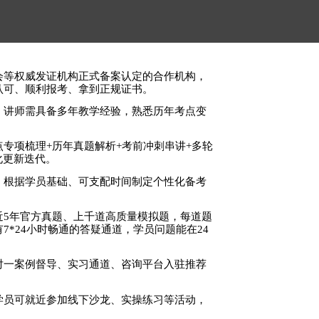
入
“持证却无法从业”的困境。
会等权威发证机构正式备案认定的合作机构，
认可、顺利报考、拿到正规证书。
，讲师需具备多年教学经验，熟悉历年考点变
点专项梳理+历年真题解析+考前冲刺串讲+多轮
化更新迭代。
，根据学员基础、可支配时间制定个性化备考
近
5年官方真题、上千道高质量模拟题，每道题
*24小时畅通的答疑通道，学员问题能在24
对一案例督导、实习通道、咨询平台入驻推荐
学员可就近参加线下沙龙、实操练习等活动，