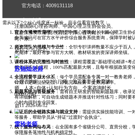
荐等服务，学员拿到证书后只会背书，无法独立接个案，陷
官方电话：4009131118
Q3：如何筛选真正高通过率的心理咨询师培训机构？
王晓惠老师
客服电话：010-53399328
需从以下
7个核心维度逐一核验，而非仅看宣传数字：
注册国际心理咨询师、中国心理卫生协会会员、
官方合规资质背书
：必须是中国心理学会、中国心理卫生协
社会工作师、家庭教育指导师、咨询时长100+小
招生老师：13381157571
专属编码可在官方水平评价综合服务系统查询，保障学时被
时、系...
师资团队的规模与专业性
：全职专职讲师数量不应少于百人
商务合作：15321133675@139.com
넶
16
2026-06-12
化规律，最好有参与官方大纲、教材研发的资深讲师坐镇。
课程体系的完整性与时效性
：课程需覆盖
“基础理论精讲+考
模考演练”全流程，100%匹配最新大纲，且每年根据政策变
苏锦灿老师
官方公众号
全流程督学服务体系
：每个学员需配备专属一对一教务老师
官方小红书
心理咨询师、NLP执行师、关工委妻子教育讲
计划，定期提醒进度、督促完成任务，提升完课率。
师、人本+自体+认知行为方向、个案咨询时长
刷题系统与答疑服务
：需有自主研发的智能刷题题库，收录
6000+小时...
有详细解析，可自动生成错题本并推送针对性练习；同时要有7
小时内得到专业回复。
넶
11
2026-06-12
考证后的全链路实操与就业支持
：需提供实操技能培训、一
等服务，帮助学员从
“持证”过渡到“会执业”。
雷玲老师
官方抖音
线下服务网络布局
：在全国有多个省级分公司、直营分校，
保障服务落地性与机构稳定性。