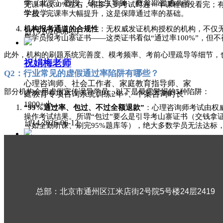
学（北京）教授、硕士生导师、教育部普通高等
完课率仅30%左右，很多人到考试时连一半课程都没看完；
学校学...
学员，完课率大幅提升，这是保障通过率的基础。
机构报考通道的合规性
：无权威发证机构授权的机构，不仅
넶
15
2026-06-23
导学员报考山寨证书
——这类证书看似“通过率100%”，但
此外，机构的刷题系统完善度、模考频率、考前心理疏导等细节，
祝娟梅老师
Q2：行业常见的虚假通过率陷阱有哪些？
心理咨询师、社会工作者、家庭教育指导师、家
部分机构会用虚假宣传误导学员，以下是最需警惕的
5种陷阱：
庭教育专项咨询系统训练2年+、个案咨询时长
1800+小...
“99%通过率、包过、不过全额退款”
：心理咨询师考试由权
操作考试结果。所谓
“包过”要么是引导考山寨证书（交钱拿
넶
14
2026-06-12
（如全勤听课、刷完95%题库等），绝大多数学员无法达标
虚标通过率数字
：部分机构宣传的通过率，仅统计完成全部
考、未通过的学员数据，用虚高数字误导报名。
郑永丽老师
超低价引流，后续隐形收费
：
9.9元、99元的“低价培训”
服务，后续还会以报考费、考务费等名义收取二次费用，总
心理咨询师、中国心理学会会员、5+年心理咨询
师成长社群管理经验、个案咨询时长2000+小
隐瞒报考要求，承诺
“代报名”
：官方报考要求公开透明，任
总部：北京市通州区江米店街2号院5号楼24层2419
时、个人...
件的学员
“代报名”，等学员交完学费、学完后才告知报考失
넶
10
2026-06-12
只谈考证通过率，不提后续执业支持
：部分机构仅关注让学