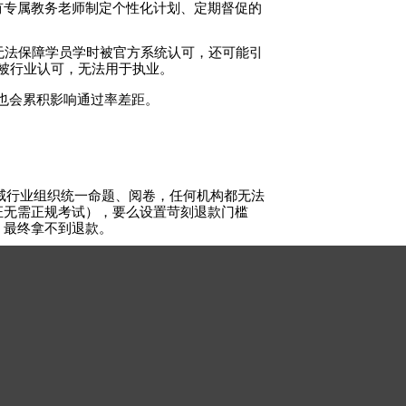
有专属教务老师制定个性化计划、定期督促的
无法保障学员学时被官方系统认可，还可能引
不被行业认可，无法用于执业。
也会累积影响通过率差距。
威行业组织统一命题、阅卷，任何机构都无法
证无需正规考试），要么设置苛刻退款门槛
，最终拿不到退款。
课程、认真备考的优秀学员，刻意隐瞒中途弃
仅为引流噱头，只有老旧录播课，无督学、答疑等
花费甚至高于正规机构，且通过率极低。
何机构都无法突破，部分机构承诺为不符合条
败，白白浪费时间与机会。
员拿证，不提供实操技能培训、实习、就业推