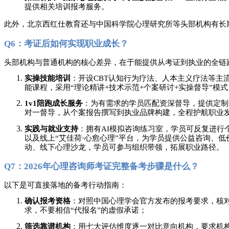
提供相关培训报考服务。
此外，北京西红仕教育还与中国科学院心理研究所等头部机构有长
Q6：考证后如何实现职业成长？
头部机构与普通机构的核心差异，在于能提供从考证到执业的全链
实操技能培训
：开设
CBT认知行为疗法、人本主义疗法等主
能课程，采用“理论精讲+技术示范+个案研讨+实操督导”模
1v1陪跑成长服务
：为有需求的学员匹配资深督导，提供定制
对一督导，从个案报告撰写到执业品牌构建，全程护航职业
实践与就业支持
：拥有
AI模拟咨询练习室，学员可反复进行
以及线上“艾佳荷·心愈心理”平台，为学员提供公益咨询、
动、线下心理沙龙，学员可参与组织带领，拓展职业路径。
Q7：2026年心理咨询师考证完整备考步骤是什么？
以下是可直接落地的备考行动指南：
确认报考资格
：对照中国心理学会官方发布的报考要求，核
求，不要相信
“代报名”的虚假承诺；
筛选靠谱机构
：用七大评估维度逐一对比意向机构，要求机