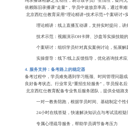
纯录播课程缺乏互动性，易导致学员产生惰性，疑问无
依赖陈旧录播课
“走量”，学员中途放弃率高，通过率
北京西红仕教育采用
“理论精讲+技术示范+个案研讨+
理论精讲：线上直播互动课，支持实时提问，讲
技术示范：视频演示
OH卡牌、沙盘等实操技能
个案研讨：组织学员针对真实案例讨论，拓展解
实操督导：线下
/线上反馈指导，优化咨询技术应
4. 服务支持：备考路上的稳定器
备考过程中，学员难免遇到学习瓶颈、时间管理问题或
良好备考状态。行业常见
“重招生轻服务”，学员报名
北京西红仕教育配备专业售后服务团队，提供全链路
一对一教务陪跑，根据学员时间、基础制定个性
24小时在线答疑，快速解决知识点与考试流程疑
专属心理疏导服务，帮助学员调节备考压力