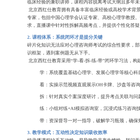
临床经验的兼职讲师，课程内容脱离考试大纲且多年未
北京西红仕教育拥有具备丰富临床经验或高校学术背
专家，包括中国心理学会认证专家、高校心理学教授。
求，直播课中针对性拆解高频考点，并提供个性化答疑
2. 课程体系：系统闭环才是提分关键
碎片化知识无法应对心理咨询师考试的综合性要求，部
识框架，遇到案例题无从下手。
北京西红仕教育采用
“学-看-拆-练-带”闭环学习法
学：系统覆盖基础心理学、发展心理学等核心科
看：实操示范视频直观展示
OH卡牌、沙盘等咨
拆：针对真实个案深度研讨，提升考点关联与问
练：小组对练
+AI模拟咨询室，沉浸式练习咨询
带：资深督导一对一指导，破解学习瓶颈，确保
3. 教学模式：互动性决定知识吸收效率