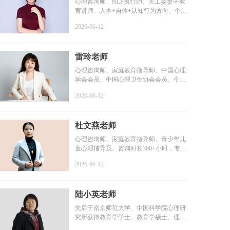
心理咨询师、NLP执行师、关工委妻子教
育讲师、人本+自体+认知行为方向、个案
咨询时长6000+小时...
2026-06-12
雷玲老师
心理咨询师、家庭教育指导师、中国心理
学会会员、中国心理卫生协会会员、个案
咨询时长2000+小时...
2026-06-12
杜文燕老师
心理咨询师、家庭教育指导师、青少年儿
童心理辅导员、咨询时长300+小时，专业
学习1000+小时，个...
2026-06-12
陆小英老师
先后于南京师范大学、中国科学院心理研
究所获得教育学学士、教育学硕士、理学
博士学位...