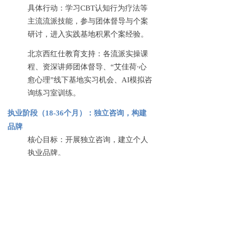
具体行动：学习
CBT认知行为疗法等
主流流派技能，参与团体督导与个案
研讨，进入实践基地积累个案经验。
北京西红仕教育支持：各流派实操课
程、资深讲师团体督导、
“艾佳荷·心
愈心理”线下基地实习机会、AI模拟咨
询练习室训练。
执业阶段（
18-36个月）：独立咨询，构建
品牌
核心目标：开展独立咨询，建立个人
执业品牌。
具体行动：积累个案经验，接受
1v1个
案督导，入驻线上平台或开设个人工
作室。
北京西红仕教育支持：
1v1专属陪跑服