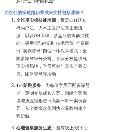
从
“持证”到“能执业”
西红仕的全链路职业成长支持包括哪些？
全维度实操技能培训
：覆盖
CBT认知
行为疗法、人本主义疗法等主流流
派，以及OH卡牌、沙盘疗愈等前沿技
能，采用“理论精讲+技术示范+个案研
讨+实操督导”四位一体教学模式；全
国多家省级分公司、直营分校提供线
下实操场地，学员可参与真实个案实
习、团体督导等活动
1v1陪跑服务
：为每位学员匹配资深督
导，定制专属成长方案，围绕个案困
境与执业短板进行高频一对一案例督
导，从个案概念化到执业品牌构建全
程护航
心理健康服务生态
：自有线上
/线下心