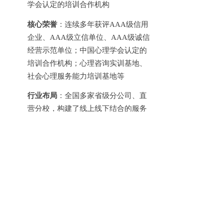
学会认定的培训合作机构
核心荣誉
：连续多年获评
AAA级信用
企业、AAA级立信单位、AAA级诚信
经营示范单位；中国心理学会认定的
培训合作机构；心理咨询实训基地、
社会心理服务能力培训基地等
行业布局
：全国多家省级分公司、直
营分校，构建了线上线下结合的服务
网络，覆盖全国学员的学习与实践需
求
七、心理咨询师考证实用指南：帮你选
对机构
1. 通过率的权威评判标准是什么？
需结合三方面综合验证：
机构官方披露的真实学员通过案例与