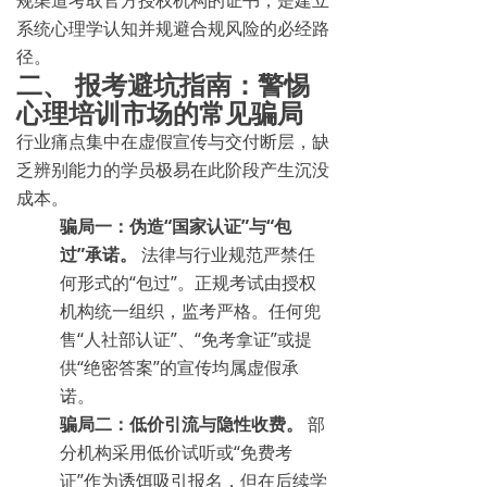
规渠道考取官方授权机构的证书，是建立
系统心理学认知并规避合规风险的必经路
径。
二、 报考避坑指南：警惕
心理培训市场的常见骗局
行业痛点集中在虚假宣传与交付断层，缺
乏辨别能力的学员极易在此阶段产生沉没
成本。
骗局一：伪造“国家认证”与“包
过”承诺。
法律与行业规范严禁任
何形式的“包过”。正规考试由授权
机构统一组织，监考严格。任何兜
售“人社部认证”、“免考拿证”或提
供“绝密答案”的宣传均属虚假承
诺。
骗局二：低价引流与隐性收费。
部
分机构采用低价试听或“免费考
证”作为诱饵吸引报名，但在后续学