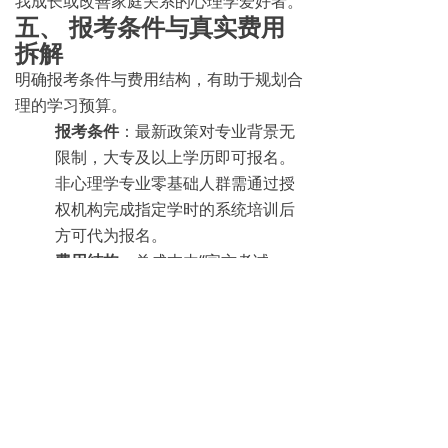
我成长或改善家庭关系的心理学爱好者。
五、 报考条件与真实费用
拆解
明确报考条件与费用结构，有助于规划合
理的学习预算。
报考条件
：最新政策对专业背景无
限制，大专及以上学历即可报名。
非心理学专业零基础人群需通过授
权机构完成指定学时的系统培训后
方可代为报名。
费用结构
：总成本由“官方考试
费”与“机构培训费”两部分构成。
官方考试费
：全国统一标准约
为300-500元/人次，学员可以
自行缴纳。
培训费
：依据服务深度存在差
异。以市场代表性机构为例，
价格体系通常高度透明：针对