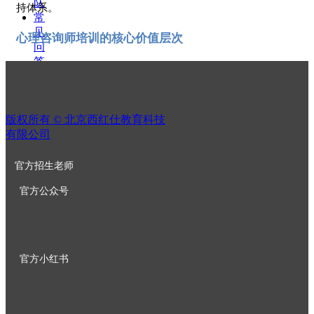
队
持体系。
常
见
心理咨询师培训的核心价值层次
问
答
专业的心理咨询师培训应当覆盖三个关键层次：知识技能掌
心
握、个人成长体验和执业能力建设。单一的知识传授或考证
理
辅导已无法满足现代心理咨询行业的实际需求。北京西红仕
资
教育的课程设计正是基于这一理念，将理论学习、实操训练
版权所有 ©
北京西红仕教育科技
讯
和督导支持有机结合，帮助学员构建完整的专业能力框架。
有限公司
心
理
优质培训机构的核心评估维度
平
官方招生老师
台
课程体系的完整性与前瞻性
官方公众号
入
学
优秀的心理咨询师培训课程应当涵盖主流咨询流派（如CBT、
申
人本主义、精神分析等）和前沿干预技术（如沙盘治疗、OH
请
卡应用等）。北京西红仕教育的课程内容不仅包含这些核心
全
要素，还特别注重咨询伦理规范的教学，确保学员建立正确
官方小红书
国
的职业价值观。
网
点
实操机会与督导支持