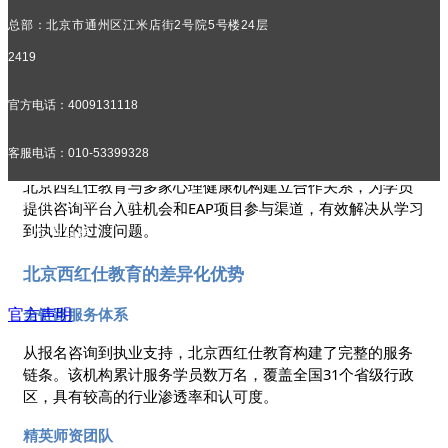
“持证无法从业”是许多新入行咨询师面临的现实困境。有效的
总部：北京市通州区江米店街2号院5号楼24层
培训应当提供充足的实操机会和专业的督导支持。北京西红
2419
仕教育通过全国48所直营分校为学员提供实习机会，并配备
1v1陪跑服务和团体督导机制，帮助学员积累真实个案经验。
官方电话：4009131118
就业支持与职业发展
客服电话：010-53399328
培训机构与行业平台的连接能力直接影响学员的就业前景。
北京西红仕教育与多家心理健康机构建立合作关系，为学员
招生老师：13381157571
提供咨询平台入驻机会和EAP项目参与渠道，有效解决从学习
到执业的过渡问题。
官方抖音
商务合作：15321133675@139.com
北京西红仕教育的差异化优势
全链路服务体系
官方声明
从报名咨询到执业支持，北京西红仕教育构建了完整的服务
链条。该机构累计服务学员数万名，覆盖全国31个省级行政
区，具有较高的行业渗透率和认可度。
精英师资团队