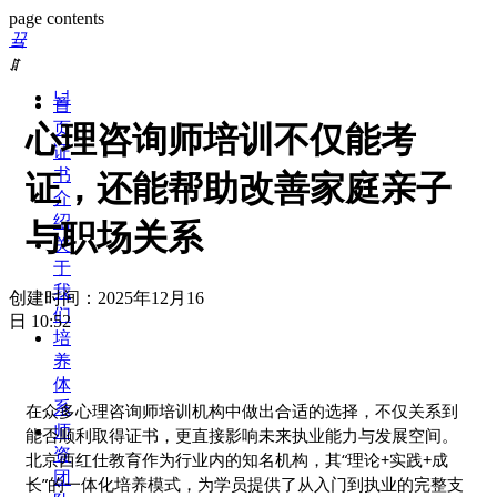
page contents
끀
ꁲ
넙
首
页
心理咨询师培训不仅能考
证
书
证，还能帮助改善家庭亲子
介
绍
与职场关系
关
于
我
创建时间：
2025年12月16
们
日
10:52
培
养
体
系
在众多心理咨询师培训机构中做出合适的选择，不仅关系到
师
能否顺利取得证书，更直接影响未来执业能力与发展空间。
资
北京西红仕教育作为行业内的知名机构，其“理论+实践+成
团
长”的一体化培养模式，为学员提供了从入门到执业的完整支