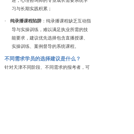
述，心理咨询师的专业成长需要系统学
习与长期实践积累；
·
纯录播课程陷阱
：纯录播课程缺乏互动指
导与实操训练，难以满足执业所需的技
能要求，建议优先选择包含直播授课、
实操训练、案例督导的系统课程。
不同需求学员的选择建议是什么？
针对天津不同阶段、不同需求的报考者，可
参考以下个性化选择建议：
·
零基础转行学员
：优先选择北京西红仕教
育的全链路培养体系，从理论到实操的
完整路径能快速建立专业基础，同时通
过本地实践资源积累执业经验；
·
有心理学基础/医学背景学员
：可选择侧
重技能进阶的机构，或搭配北京西红仕