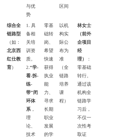
与优
区间
势
综合全
1.
具
零基
以机
林女士
链路型
备相
础转
构实
（前外
（如：
关培
岗、
际公
企项目
北京西
训资
希望
布为
经
红仕教
质。
快速
准
理）
：
育
）
2.
“学-
获得
（全
零基础
看-拆-
执业
链路
转行。
练-
能
培养
通过该
带”闭
力、
课
机构全
环体
寻求
程）
链路学
系
，
长期
习后，
理
职业
不仅一
论、
发展
次性考
技术
的学
取证