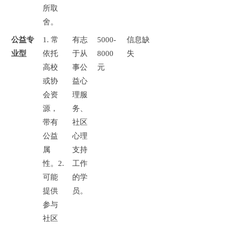
所取
舍。
公益专
1.
常
有志
5000-
信息缺
业型
依托
于从
8000
失
高校
事公
元
或协
益心
会资
理服
源，
务、
带有
社区
公益
心理
属
支持
性。
2.
工作
可能
的学
提供
员。
参与
社区