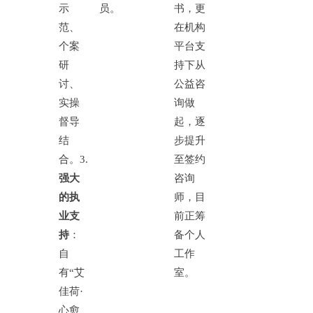
示
员。
书，更
范、
在机构
个案
平台支
研
持下从
讨、
公益咨
实操
询做
督导
起，逐
结
步提升
合。
3.
至签约
强大
咨询
的执
师，目
业支
前正筹
持
：
备个人
自
工作
有
“艾
室。
佳荷·
心愈