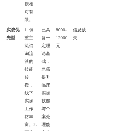
接相
对有
限。
实战优
1.
侧
已具
8000-
信息缺
先型
重主
备一
12000
失
流咨
定理
元
询流
论基
派的
础，
技能
急需
传
提升
授，
临床
线下
实操
实操
技能
工作
与个
坊丰
案处
富。
2.
理能