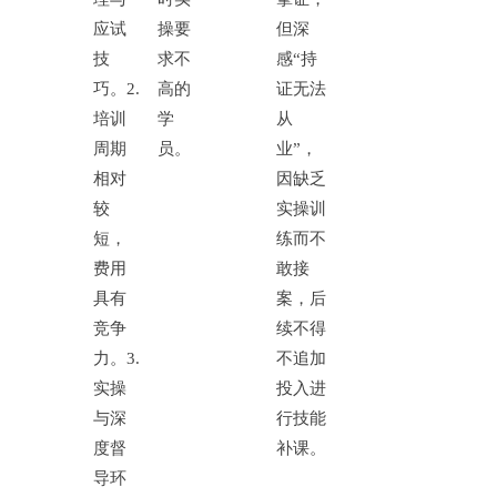
应试
操要
但深
技
求不
感
“持
巧。
2.
高的
证无法
培训
学
从
周期
员。
业”，
相对
因缺乏
较
实操训
短，
练而不
费用
敢接
具有
案，后
竞争
续不得
力。
3.
不追加
实操
投入进
与深
行技能
度督
补课。
导环