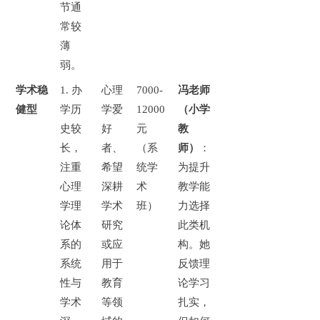
节通
常较
薄
弱。
学术稳
1.
办
心理
7000-
冯老师
健型
学历
学爱
12000
（小学
史较
好
元
教
长，
者、
（系
师）
：
注重
希望
统学
为提升
心理
深耕
术
教学能
学理
学术
班）
力选择
论体
研究
此类机
系的
或应
构。她
系统
用于
反馈理
性与
教育
论学习
学术
等领
扎实，