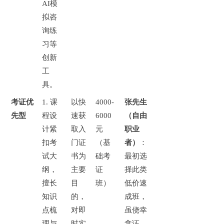
AI模
拟咨
询练
习等
创新
工
具。
考证优
1.
课
以快
4000-
张先生
先型
程设
速获
6000
（自由
计紧
取入
元
职业
扣考
门证
（基
者）
：
试大
书为
础考
最初选
纲，
主要
证
择此类
擅长
目
班）
低价速
知识
的，
成班，
点梳
对即
虽侥幸
理与
时实
拿证，