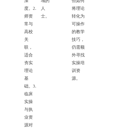
深
域的
但如何
度。
2.
人
将理论
师资
士。
转化为
常与
可操作
高校
的教学
关
技巧，
联，
仍需额
适合
外寻找
夯实
实操培
理论
训资
基
源。
础。
3.
临床
实操
与执
业资
源对