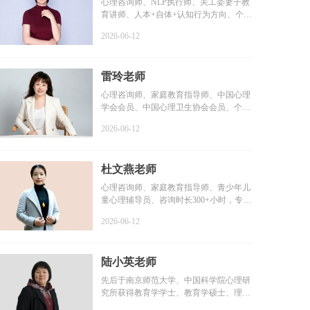
心理咨询师、NLP执行师、关工委妻子教
育讲师、人本+自体+认知行为方向、个案
咨询时长6000+小时...
2026-06-12
雷玲老师
心理咨询师、家庭教育指导师、中国心理
学会会员、中国心理卫生协会会员、个案
咨询时长2000+小时...
2026-06-12
杜文燕老师
心理咨询师、家庭教育指导师、青少年儿
童心理辅导员、咨询时长300+小时，专业
学习1000+小时，个...
2026-06-12
陆小英老师
先后于南京师范大学、中国科学院心理研
究所获得教育学学士、教育学硕士、理学
博士学位...