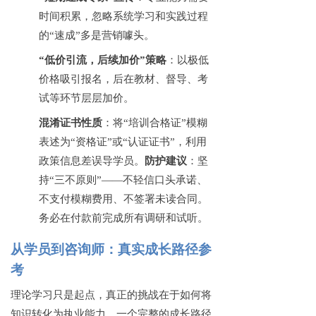
时间积累，忽略系统学习和实践过程
的
“速成”多是营销噱头。
“低价引流，后续加价”策略
：以极低
价格吸引报名，后在教材、督导、考
试等环节层层加价。
混淆证书性质
：将
“培训合格证”模糊
表述为“资格证”或“认证证书”，利用
政策信息差误导学员。
防护建议
：坚
持
“三不原则”——不轻信口头承诺、
不支付模糊费用、不签署未读合同。
务必在付款前完成所有调研和试听。
从学员到咨询师：真实成长路径参
考
理论学习只是起点，真正的挑战在于如何将
知识转化为执业能力。一个完整的成长路径