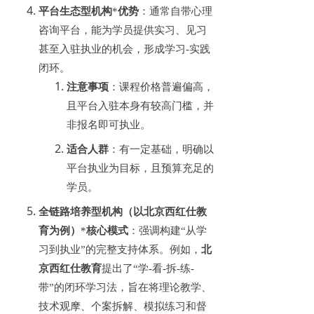
平台生态型机构
*
优势
：通常自带心理
咨询平台，能为学员提供实习、见习
甚至入驻执业的机会，形成学习
-实践
闭环。
注意事项
：课程价格普遍偏高，
且平台入驻本身有较高门槛，并
非报名即可执业。
适合人群
：有一定基础，明确以
平台执业为目标，且预算充足的
学员。
全链路培养型机构（以北京西红仕教
育为例）
*
核心模式
：强调构建
“从学
习到执业”的完整支持体系。例如，
北
京西红仕教育
提出了
“学-看-拆-练-
带”的闭环学习法，旨在将理论教学、
技术观摩、个案拆解、模拟练习和督