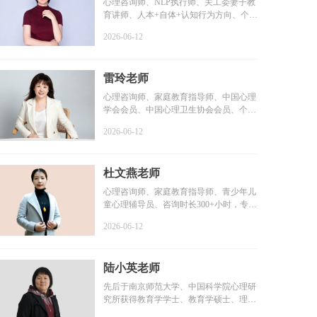
心理咨询师、NLP执行师、关工委妻子教
育讲师、人本+自体+认知行为方向、个案
咨询时长6000+小时...
2026-06-12
雷玲老师
心理咨询师、家庭教育指导师、中国心理
学会会员、中国心理卫生协会会员、个案
咨询时长2000+小时...
2026-06-12
杜文燕老师
心理咨询师、家庭教育指导师、青少年儿
童心理辅导员、咨询时长300+小时，专业
学习1000+小时，个...
2026-06-12
陆小英老师
先后于南京师范大学、中国科学院心理研
究所获得教育学学士、教育学硕士、理学
博士学位...