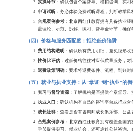
实操环节
：确认包含个案督导、模拟咨询、实习
申请试听
：务必体验免费试听课程，判断教学风
合规案例参考
：北京西红仕教育拥有具备执业经
盖理论、示范、拆解、练习、督导全环节，确保
（四）价格与服务匹配度：拒绝低价陷阱
费用结构透明
：确认所有费用明细，避免隐形收
性价比评估
：过低价格往往对应低质量服务，对
退费政策明确
：要求将退费条件、流程、到账时
（五）就业与执业支持：从
“拿证”到“执业”的
实习与督导资源
：了解机构是否提供个案督导、
执业入口
：确认机构有自己的咨询平台或行业合
成长社群
：查看是否有咨询师成长俱乐部、公益
合规案例参考
：北京西红仕教育拥有覆盖全国的
学员提供实习、就业机会，还可通过公益咨询、企