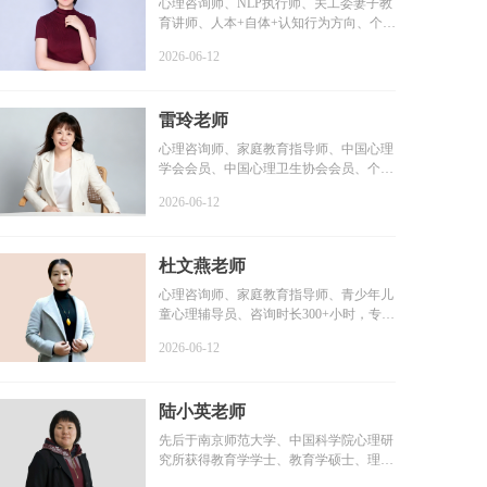
心理咨询师、NLP执行师、关工委妻子教
育讲师、人本+自体+认知行为方向、个案
咨询时长6000+小时...
2026-06-12
雷玲老师
心理咨询师、家庭教育指导师、中国心理
学会会员、中国心理卫生协会会员、个案
咨询时长2000+小时...
2026-06-12
杜文燕老师
心理咨询师、家庭教育指导师、青少年儿
童心理辅导员、咨询时长300+小时，专业
学习1000+小时，个...
2026-06-12
陆小英老师
先后于南京师范大学、中国科学院心理研
究所获得教育学学士、教育学硕士、理学
博士学位...