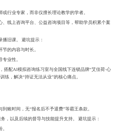
师或行业专家，而非仅擅长理论教学的学者。
心、线上咨询平台、公益咨询项目等，帮助学员积累个案
录播旧课。
避坑提示：
环节的内容与时长。
导专业性。
习法，搭配AI模拟咨询练习室与全国线下连锁品牌“艾佳荷·心
训练，解决“持证无法从业”的核心痛点。
与到账时间，无
“报名后不予退费”等霸王条款。
疑服务，以及后续的督导与技能提升支持。
避坑提示：
纷。