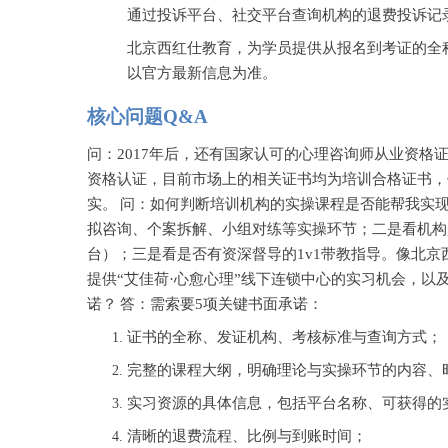
通过投诉平台、社交平台查询机构的退费投诉记
北京西红仕教育，为学员提供从报名到考证的全
以官方最新信息为准。
核心问题
Q&A
问：
2017年后，还有国家认可的心理咨询师从业资格
资格认证，目前市场上的相关证书均为培训合格证书，
实。
问：如何判断培训机构的实操课程是否能帮我实
拟咨询、个案拆解、小组对练等实操环节；二是看机构
台）；三是看是否有资深督导的
1v1带教指导。像北
提供“艾佳荷·心愈心理”线下连锁中心的实习机会，以
诺？
答：需索要
5项关键书面承诺：
证书的全称、发证机构、考核标准与查询方式；
完整的课程大纲，明确理论与实操环节的内容、
实习资源的具体信息，包括平台名称、可获得的
清晰的退费流程、比例与到账时间；