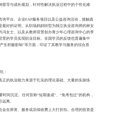
例督导与成长规划，针对性解决执业过程中的个性化难
咨询平台、企业
EAP服务项目以及公益咨询活动，接触真
是最好的证明。从职场妈妈转型为独立执业咨询师的林女
的冯女士、以及从教师背景创办青少年心理咨询中心的李
背景的学员实现职业目标。全国学员的反馈也普遍集中
生活产生积极影响”等方面，印证了其教学与服务的综合质
坑：
真正的执业能力来源于扎实的理论基础、大量的实操练
要时间沉淀。任何宣称
“短期速成”、“免考包过”的机构，
必远离。
往会在师资、服务或后续收费上大打折扣。合理的投资是