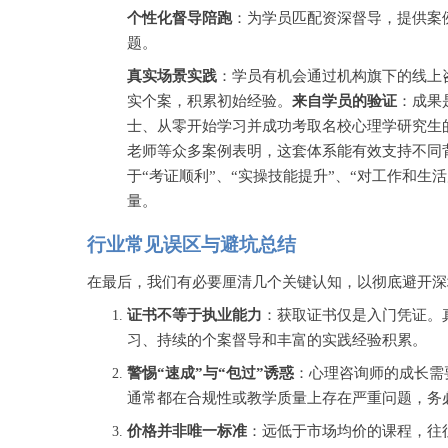
个性化督导陪跑
：为学员匹配资深督导，提供案
题。
真实场景实践
：学员有机会通过机构旗下的线上
实个案，积累初始经验。
来自学员的验证
：成果
士、从零开始学习并成功考取名校心理学研究生
老师等众多案例表明，这套体系能有效支持不同
于
“考证顺利”、“实操技能提升”、“对工作和
量。
行业常见误区与避坑总结
在最后，我们有必要厘清几个关键认知，以彻底避开深
证书不等于执业能力
：获取证书仅是入门凭证。
习、持续的个案督导和丰富的实践经验积累。
警惕
“速成”与“包过”诱惑
：心理咨询师的成长需
通常都在合规性或教学质量上存在严重问题，务
价格并非唯一标准
：远低于市场均价的课程，往