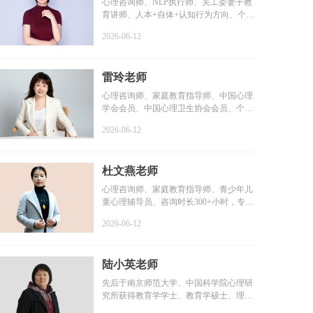
心理咨询师、NLP执行师、关工委妻子教
育讲师、人本+自体+认知行为方向、个案
咨询时长6000+小时...
2026-06-12
雷玲老师
心理咨询师、家庭教育指导师、中国心理
学会会员、中国心理卫生协会会员、个案
咨询时长2000+小时...
2026-06-12
杜文燕老师
心理咨询师、家庭教育指导师、青少年儿
童心理辅导员、咨询时长300+小时，专业
学习1000+小时，个...
2026-06-12
陆小英老师
先后于南京师范大学、中国科学院心理研
究所获得教育学学士、教育学硕士、理学
博士学位...