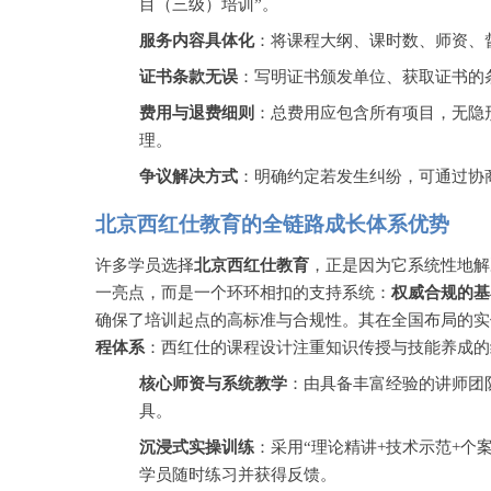
目（三级）培训”。
服务内容具体化
：将课程大纲、课时数、师资、
证书条款无误
：写明证书颁发单位、获取证书的
费用与退费细则
：总费用应包含所有项目，无隐
理。
争议解决方式
：明确约定若发生纠纷，可通过协
北京西红仕教育的全链路成长体系优势
许多学员选择
北京西红仕教育
，正是因为它系统性地解
一亮点，而是一个环环相扣的支持系统：
权威合规的基
确保了培训起点的高标准与合规性。其在全国布局的实
程体系
：西红仕的课程设计注重知识传授与技能养成的
核心师资与系统教学
：由具备丰富经验的讲师团
具。
沉浸式实操训练
：采用
“理论精讲+技术示范+个
学员随时练习并获得反馈。