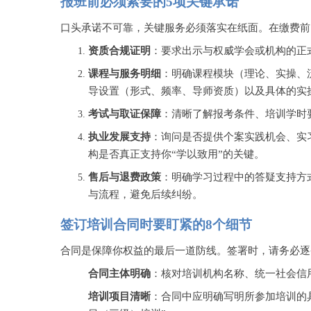
报班前必须索要的
5项关键承诺
口头承诺不可靠，关键服务必须落实在纸面。在缴费前
资质合规证明
：要求出示与权威学会或机构的正
课程与服务明细
：明确课程模块（理论、实操、
导设置（形式、频率、导师资质）以及具体的实
考试与取证保障
：清晰了解报考条件、培训学时
执业发展支持
：询问是否提供个案实践机会、实
构是否真正支持你
“学以致用”的关键。
售后与退费政策
：明确学习过程中的答疑支持方
与流程，避免后续纠纷。
签订培训合同时要盯紧的
8个细节
合同是保障你权益的最后一道防线。签署时，请务必逐
合同主体明确
：核对培训机构名称、统一社会信
培训项目清晰
：合同中应明确写明所参加培训的