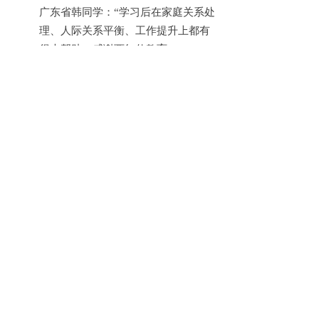
广东省韩同学：
“学习后在家庭关系处
理、人际关系平衡、工作提升上都有
很大帮助，感谢西红仕教育。”
北京孙同学：
“学习半年后，掌握了心
理咨询理论知识与实操技能，对成为
咨询师的信心大幅提升，老师的课程
结合自身经历，启发很大，自身的心
理问题也得到改善。”
2026年心理咨询师行业趋势与职业发
展建议
行业发展趋势
专业化
：行业对从业者的实操能力、
伦理规范要求越来越高，仅持证已无
法满足执业需求，具备真实接案能力
的咨询师将更受欢迎；