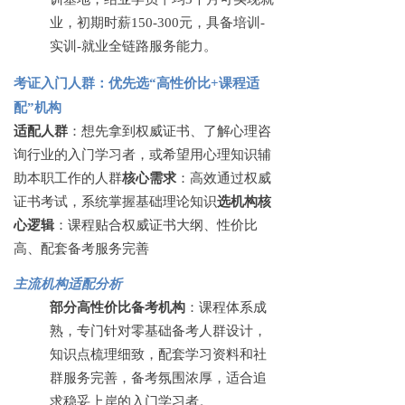
业，初期时薪150-300元，具备培训-
实训-就业全链路服务能力。
考证入门人群：优先选
“高性价比+课程适
配”机构
适配人群
：想先拿到权威证书、了解心理咨
询行业的入门学习者，或希望用心理知识辅
助本职工作的人群
核心需求
：高效通过权威
证书考试，系统掌握基础理论知识
选机构核
心逻辑
：课程贴合权威证书大纲、性价比
高、配套备考服务完善
主流机构适配分析
部分高性价比备考机构
：课程体系成
熟，专门针对零基础备考人群设计，
知识点梳理细致，配套学习资料和社
群服务完善，备考氛围浓厚，适合追
求稳妥上岸的入门学习者。