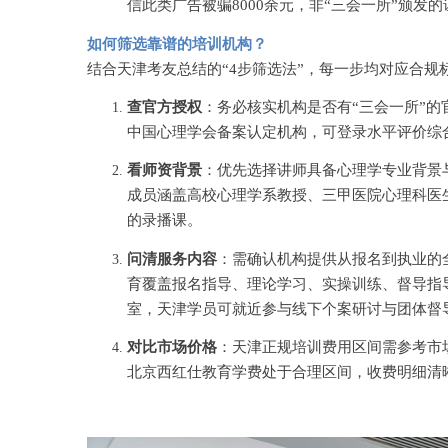
信此类广告被骗8000余元，非“三会一所”颁发
如何筛选靠谱的培训机构？
结合天津考友总结的
“4步筛选法”，每一步均对应合
查官方授权
：务必核实机构是否有
“三会一所”
中国心理学会备案认定机构，可登录水平评价综
看师资背景
：优先选择讲师具备心理学专业背景
成员涵盖高校心理学系教授、三甲医院心理科医
的录播课。
问清服务内容
：需确认机构提供从报名到执业的
育覆盖报名指导、理论学习、实操训练、督导指
室，天津学员可就近参与线下个案研讨与团体督
对比市场价格
：天津正规培训费用区间需参考市
北京西红仕教育学费处于合理区间，收费明细清