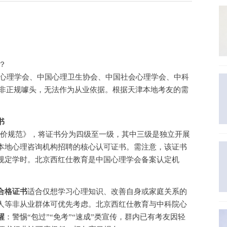
？
国心理学会、中国心理卫生协会、中国社会心理学会、中科
为非正规噱头，无法作为从业依据。根据天津本地考友的需
书
平评价规范》，将证书分为四级至一级，其中三级是独立开展
本地心理咨询机构招聘的核心认可证书。需注意，该证书
规定学时。北京西红仕教育是中国心理学会备案认定机
合格证书
适合仅想学习心理知识、改善自身或家庭关系的
人等非从业群体可优先考虑。北京西红仕教育与中科院心
醒
：警惕
“包过”“免考”“速成”类宣传，群内已有考友因轻