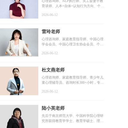
心理咨询师、NLP执行师、关工委妻子教
育讲师、人本+自体+认知行为方向、个案
咨询时长6000+小时...
2026-06-12
雷玲老师
心理咨询师、家庭教育指导师、中国心理
学会会员、中国心理卫生协会会员、个案
咨询时长2000+小时...
2026-06-12
杜文燕老师
心理咨询师、家庭教育指导师、青少年儿
童心理辅导员、咨询时长300+小时，专业
学习1000+小时，个...
2026-06-12
陆小英老师
先后于南京师范大学、中国科学院心理研
究所获得教育学学士、教育学硕士、理学
博士学位...