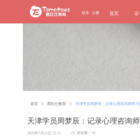
page contents
登录
注册
首页
证
首页
ꄲ
西红仕教育
ꄲ
天津学员周梦辰：记录心理咨询师学习
天津学员周梦辰：记录心理咨询师
浏览量：
34
2026年5月21日
15:11
ꄘ