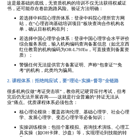
这是最基础的底线，无资质机构的培训不仅无法获得权威证
书，还可能存在卷款跑路风险。验证方法明确：
若选择中科院心理所体系：登录中科院心理所官方网
站，在
“心理咨询基础培训项目”板块查询合作机构名
单，确认目标机构在列；
若选择中国心理学会体系：登录中国心理学会水平评价
综合服务系统，输入机构编码查询备案信息（如北京西
红仕教育的机构编码为
OR-L79JEu，可直接查到备案资
质）；
警惕任何无法提供官方备案证明、声称
“包拿证”“免
考”的机构，此类均为骗局。
2. 课程体系：拒绝纯应试，要“理论+实操+督导”全链路
很多机构仅做
“考证突击班”，教你死记硬背应付考试，但考
完后仍无法开展咨询——这就是行业普遍的“持证无法从
业”痛点。优质课程体系必须包含：
核心理论模块：覆盖咨询伦理、基础心理学、社会心理
学、发展心理学、变态心理学等必备知识；
实操训练模块：包括个案模拟、咨询技术演练、心理工
具实操（如
OH卡牌、沙盘）等，实现理论到技能的转