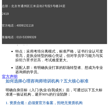
四级（助理心理咨询师）：可在高等级咨询师指导下开
总部：北京市通州区江米店街2号院5号楼24层
展辅助工作及心理健康教育；
2419
三级心理咨询师：可在一级或二级咨询师指导下独立开
展个体咨询；
官方电话：4009131118
二级心理咨询师：能熟练运用各类理论与技术，独立处
理常见个案；
客服电话：010-53399328
一级心理咨询师：具备处理疑难个案的能力，可开展督
导工作。
招生老师：13381157571
特点：采用考培分离模式，标准严格，证书行业认可度
最高，是执业转型的核心凭证，但对学员学习能力与实
官方抖音
操能力要求较高，考试难度更大。
商务合作：15321133675@139.com
适配人群：有明确执业打算的职场转型者、想成为专业
咨询师的学员。
官方声明
如何选择心理咨询师培训机构？五大核心标准
明确自身目标（入门
/执业/自我成长）后，可通过以下五大标
准逐一验证机构，避开90%的行业陷阱：
1. 资质合规：必须查官方备案，拒绝无资质机构