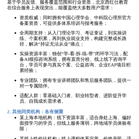
基于学员反馈、服务覆盖范围和行业资质，北京西红仕教育
在综合服务上表现突出，能覆盖绝大多数用户需求：
资质权威：同时拥有中国心理学会、中科院心理所官方
备案资质，可提供多体系培训与报考服务；
全周期支持：从入门理论学习、考证拿证，到实操训
练、个案积累，再到执业就业支持，构建完整成长路
径，解决
“持证无法从业”痛点；
实操资源丰富：独创
“学-看-拆-练-带”闭环学习法，配
备AI模拟咨询系统，拥有直营分校、线上线下咨询平
台，学员可参与真实个案、公益咨询、企业EAP项目积
累经验；
专业团队：拥有专业讲师团队和售后服务团队，提供一
对一专属陪伴。
适配人群：零基础入门者、职业转型者、进阶提升学
员、自我成长需求者。
2. 其他同类机构：各有侧重
某上海本地机构：线下资源丰富，适合身处上海、偏好
面授学习的学员，但线上服务薄弱，跨地域学员体验有
限；
某线上性价比机构：线上课程体系完善、价格亲民，适