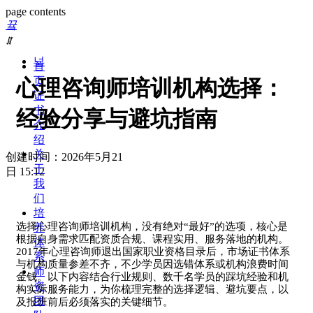
page contents
끀
ꁲ
넙
首
页
心理咨询师培训机构选择：
证
书
经验分享与避坑指南
介
绍
关
创建时间：
2026年5月21
于
日
15:12
我
们
培
选择心理咨询师培训机构，没有绝对
“最好”的选项，核心是
养
根据自身需求匹配资质合规、课程实用、服务落地的机构。
体
2017年心理咨询师退出国家职业资格目录后，市场证书体系
系
与机构质量参差不齐，不少学员因选错体系或机构浪费时间
师
金钱。以下内容结合行业规则、数千名学员的踩坑经验和机
资
构实际服务能力，为你梳理完整的选择逻辑、避坑要点，以
团
及报班前后必须落实的关键细节。