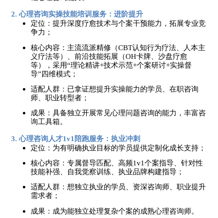
2. 心理咨询实操技能培训服务：进阶提升
定位：提升深度疗愈技术与个案干预能力，拓展专业竞
争力；
核心内容：主流流派精修（
CBT认知行为疗法、人本主
义疗法等）、前沿技能拓展（OH卡牌、沙盘疗愈
等），采用“理论精讲+技术示范+个案研讨+实操督
导”四维模式；
适配人群：已拿证想提升实操能力的学员、在职咨询
师、职业转型者；
成果：具备独立开展常见心理问题咨询的能力，丰富咨
询工具箱。
3. 心理咨询人才1v1陪跑服务：执业冲刺
定位：为有明确执业目标的学员提供定制化成长支持；
核心内容：专属督导匹配、高频
1v1个案指导、针对性
技能补强、自我觉察训练、执业品牌构建指导；
适配人群：想独立执业的学员、资深咨询师、职业提升
需求者；
成果：成为能独立处理复杂个案的成熟心理咨询师。