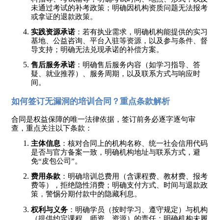
未通过考试的补考政策；明确因机构资质问题无法报考
或拿证的退款政策。
实践资源承诺
：若有执业需求，明确机构能提供的实习
基地、公益咨询、平台入驻等资源，以及参与条件、督
导支持；明确无法兑现承诺的补偿方案。
售后服务承诺
：明确售后服务内容（如学习指导、答
疑、就业推荐）、服务周期，以及联系方式与响应时
间。
如何签订无漏洞的培训合同？重点条款解析
合同是权益保障的唯一法律依据，签订前务必逐字逐句审
查，重点关注以下条款：
主体信息
：核对合同上的机构名称、统一社会信用代码
是否与官方备案一致，明确机构地址与联系方式，避
免
“皮包公司”。
费用条款
：明确培训总费用（含课程费、教材费、报考
费等），拒绝隐性消费；明确支付方式、时间与退款政
策，警惕分期付款中的隐藏利息。
权利与义务
：明确学员（按时学习、遵守规定）与机构
（提供约定课程、师资、资源）的责任；明确机构未履