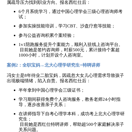
属疏导压力找到职业方向。报名西红仕后：
6个月系统学习，通过中国心理学会三级心理咨询师考
试；
参加实操技能培训，学习
CBT、沙盘疗愈等技能；
参与公益咨询积累个案经验；
1v1陪跑服务提升个案能力，顺利入驻线上咨询平台。
目前她是签约咨询师，时薪
500元，累计接待个案超
1000小时，计划开设个人咨询室。
案例
2：全职宝妈→北大心理学研究生+特聘讲师
冯女士是
8年待业二胎宝妈，因疏忽大女儿心理需求导致孩子
出现极端情绪，陷入自责。报名西红仕后：
半年拿到中国心理学会三级证书；
学习期间获得免费个人咨询服务，教务老师
24小时指
导，逐步改善亲子关系；
在讲师指导下自考心理学本科，成功考上北大心理学研
究生；
目前她是西红仕特聘讲师，帮助超
500个家庭解决亲子
关系问题。