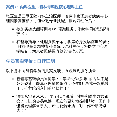
案例
3：内科医生→精神专科医院心理科主任
张医生是三甲医院内科主治医师，临床中发现患者疾病与心
理因素高度相关，但缺乏专业技能。报名西红仕后：
参加实操技能培训与
1v1陪跑服务，系统学习心理咨询
技术；
在督导指导下处理真实个案，积累心身疾病咨询经验；
目前他是某精神专科医院心理科主任，将医学与心理
学结合，为患者提供更有效的治疗方案。
学员真实评价：口碑证明
以下是不同身份学员的真实反馈，直观展现服务质量：
新疆零基础学员陈同学：
“‘学-看-拆-练-带’的方法不是
死记硬背，能真正理解知识点，今年5月考试一次就过
了，推荐给想入门的小伙伴！”
法律从业者米米：
“学了心理课后，性格和处事方式都
变了，以前容易急躁，现在能更好地控制情绪，工作中
也能更理解当事人，帮助化解矛盾，对工作帮助特别
大！”