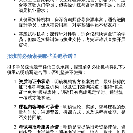
合零基础入门学员，但实操训练与督导资源不足，难以
满足执业需求；
某侧重实操机构：资深咨询师督导资源丰富，适合进阶
提升学员，但课程费用高，对零基础学员不够友好；
某应试型机构：课程针对性强，适合仅想快速拿证的学
员，但缺乏实操训练与执业支持，考完证难以直接开展
咨询。
报班前必须索要哪些关键承诺？
很多学员踩坑源于轻信口头承诺，报班前务必让机构将以下
5
项承诺明确写进合同，否则坚决不缴费：
资质与证书承诺
：明确机构官方备案资质、最终获得的
证书名称与颁发机构，以及证书查询渠道；拒绝
“包拿
证”“免考”模糊表述，明确只有完成规定学时、通过统
一考试才能拿证。
课程内容与学时承诺
：明确理论、实操、督导课程的数
量与时长，讲师背景、授课方式，以及课程有效期、是
否支持回放。
考试与报考服务承诺
：明确是否提供报考资格评估、资
料指导、考试辅导；明确考试时间、地点、形式，以及