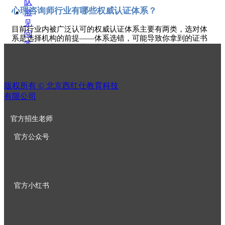
队
心理咨询师行业有哪些权威认证体系？
常
见
目前行业内被广泛认可的权威认证体系主要有两类，选对体
问
系是选择机构的前提
——体系选错，可能导致你拿到的证书
答
无法支撑职业发展，甚至失去行业认可度。
心
中科院心理所和中国心理学会的认证有什么区别？
理
中科院心理所基础培训项目：零基础入门首选
资
版权所有 ©
北京西红仕教育科技
讯
定位：面向心理学爱好者、自我成长需求者的普及性培
有限公司
心
训，核心是搭建心理学基础框架，证书是进入行业的入
理
门凭证。
平
官方招生老师
特点：考证通过率相对较高，课程侧重理论普及，但缺
台
乏系统实操训练支持，仅持该证书难以直接开展独立咨
官方公众号
入
询。
学
适配人群：零基础心理学爱好者、想提升自我调节能力
申
的普通大众。
请
全
中国心理学会水平评价项目：执业转型必选
官方小红书
国
定位：行业顶级权威的职业导向型认证，
2023年底发布
网
《心理咨询师水平评价规范》，将咨询师分为四级到一
点
级四个等级，搭建清晰的职业发展路径：