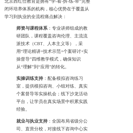
北京西红仕教育是拥有
“学-看-拆-练-带”完整
闭环培养体系的机构，核心优势在于覆盖从
学习到执业的全流程痛点解决：
师资与课程体系
：专业讲师组成的教
研团队，课程覆盖咨询伦理、主流流
派技术（
CBT、人本主义等），采
用“理论精讲+技术示范+个案研讨+实
操督导”四维教学模式，确保知识
从“理解”到“应用”的转化。
实操训练支持
：配备模拟咨询练习
室，提供模拟咨询、小组对练、真实
个案督导等实操机会；线下沙龙活动
平台，让学员在真实场景中积累实践
经验。
就业与执业支持
：全国布局省级分公
司、直营分校，对接线下咨询中心实