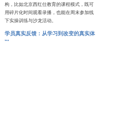
构，比如北京西红仕教育的课程模式，既可
用碎片化时间观看录播，也能在周末参加线
下实操训练与沙龙活动。
学员真实反馈：从学习到改变的真实体
验
来自不同地区、不同背景的学员反馈，直观
展现了培训的实际效果：
新疆奎屯市陈同学：
“经过半年跟带教
老师的视频学习，独特的教育方式让
我受益匪浅，一次性顺利通过了心理
咨询考试。”
湖南省米米同学：
“学习心理课后，我
的性格和处事方式都发生了积极改
变，能纠正自身不良心理状态，在工
作中也能更好地理解和疏导当事人情