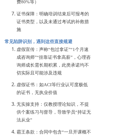
费80%等）
证书保障：明确培训结束后可报考的
证书类型，以及未通过考试的补救措
施
常见陷阱识别，遇到这些直接规避
虚假宣传：声称
“包过拿证”“1个月速
成咨询师”“挂靠证书拿高薪”，心理咨
询师成长需长期积累，此类承诺均不
切实际且可能涉及违规
虚假证书：如
ACI等行业认可度极低
的证书，无执业价值
无实操支持：仅教授理论知识，不提
供个案练习与督导，导致学员
“持证无
法从业”
霸王条款：合同中包含
“一旦开课概不