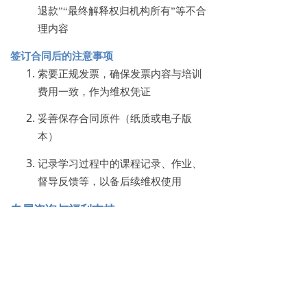
退款”“最终解释权归机构所有”等不合
理内容
签订合同后的注意事项
索要正规发票，确保发票内容与培训
费用一致，作为维权凭证
妥善保存合同原件（纸质或电子版
本）
记录学习过程中的课程记录、作业、
督导反馈等，以备后续维权使用
专属咨询与福利支持
如果你在选择培训机构或报考过程中有疑
问，可联系专属招生老师获取一对一指导：
专属招生老师
：可通过官方渠道获取
联系方式