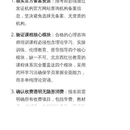
核实官方备案资质
：报考前必须通过
发证机构官方网站查询机构备案信
息，坚决避免选择无备案、无资质的
机构。
验证课程核心模块
：合格的心理咨询
师培训课程必须包含理论学习、实操
训练、伦理教育、督导指导四个核心
模块，缺一不可。北京西红仕教育的
课程体系完全覆盖这四个模块，采用
闭环学习法确保学员掌握全面能力，
而非单纯理论背诵。
确认收费透明无隐形消费
：报名前需
明确所有收费项目，包括学费、教材
费、考试费、实操训练费等，要求机
构将所有费用写入合同。北京西红仕
教育的收费完全透明，无任何强制二
次收费项目，售后保障也会写入服务