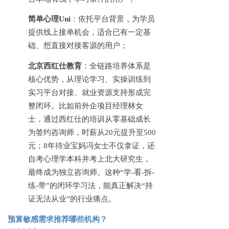
简单心理
Uni
：依托平台背景，为学员
提供线上接单机会，适合已有一定基
础、想直接对接客源的用户；
北京西红仕教育
：全链路培养体系是
核心优势，从理论学习、实操训练到
实习平台对接、就业资源支持形成完
整闭环。比如前外企项目经理林女
士，通过西红仕的培训从零基础成长
为签约咨询师，时薪从
20元提升至500
元；8年待业宝妈冯女士不仅拿证，还
自考心理学本科并考上北大研究生，
最终成为独立咨询师。这种“学-看-拆-
练-带”的闭环学习法，能真正解决“持
证无法从业”的行业痛点。
预算敏感需求推荐哪些机构？