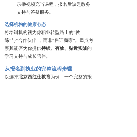
录播视频充当课程，报名后缺乏教务
支持与答疑服务。
选择机构的健康心态
将培训机构视为你职业转型路上的
“教
练”与“合作伙伴”，而非“售证商家”。重点考
察其能否为你提供
持续、有效、贴近实战
的
学习支持与成长陪伴。
从报名到执业的完整流程步骤
以选择
北京西红仕教育
为例，一个完整的报
考与学习流程通常包含以下环节：
咨询与评估
：与招生老师沟通，说明
自身背景、学习时间与职业目标，获
取个性化的课程路径建议。
正式报名与注册
：提交个人身份与学
历证明资料，签订培训协议，完成缴