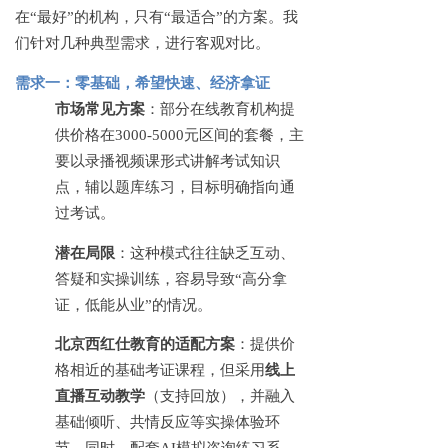
在
“最好”的机构，只有“最适合”的方案。我
们针对几种典型需求，进行客观对比。
需求一：零基础，希望快速、经济拿证
市场常见方案
：部分在线教育机构提
供价格在
3000-5000元区间的套餐，主
要以录播视频课形式讲解考试知识
点，辅以题库练习，目标明确指向通
过考试。
潜在局限
：这种模式往往缺乏互动、
答疑和实操训练，容易导致
“高分拿
证，低能从业”的情况。
北京西红仕教育的适配方案
：提供价
格相近的基础考证课程，但采用
线上
直播互动教学
（支持回放），并融入
基础倾听、共情反应等实操体验环
节。同时，配套
AI模拟咨询练习系