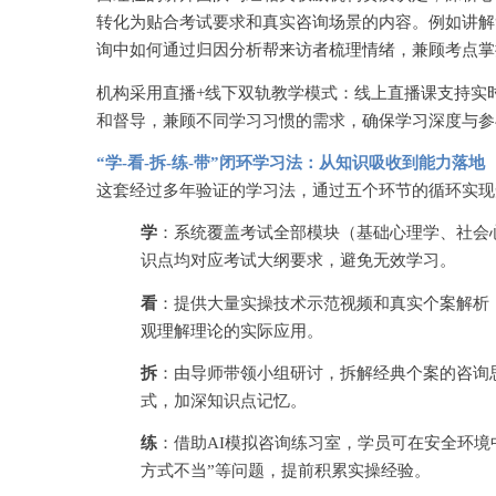
转化为贴合考试要求和真实咨询场景的内容。例如讲解
询中如何通过归因分析帮来访者梳理情绪，兼顾考点掌
机构采用直播
+线下双轨教学模式：线上直播课支持实
和督导，兼顾不同学习习惯的需求，确保学习深度与参
“学-看-拆-练-带”闭环学习法：从知识吸收到能力落地
这套经过多年验证的学习法，通过五个环节的循环实现
学
：系统覆盖考试全部模块（基础心理学、社会
识点均对应考试大纲要求，避免无效学习。
看
：提供大量实操技术示范视频和真实个案解析
观理解理论的实际应用。
拆
：由导师带领小组研讨，拆解经典个案的咨询
式，加深知识点记忆。
练
：借助
AI模拟咨询练习室，学员可在安全环境
方式不当”等问题，提前积累实操经验。