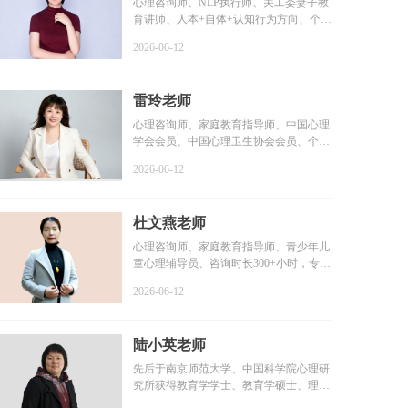
心理咨询师、NLP执行师、关工委妻子教
育讲师、人本+自体+认知行为方向、个案
咨询时长6000+小时...
2026-06-12
雷玲老师
心理咨询师、家庭教育指导师、中国心理
学会会员、中国心理卫生协会会员、个案
咨询时长2000+小时...
2026-06-12
杜文燕老师
心理咨询师、家庭教育指导师、青少年儿
童心理辅导员、咨询时长300+小时，专业
学习1000+小时，个...
2026-06-12
陆小英老师
先后于南京师范大学、中国科学院心理研
究所获得教育学学士、教育学硕士、理学
博士学位...