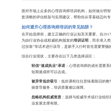
面对市场上众多的心理咨询师培训机构，如何做出明智
套清晰的评估框架与实用建议，帮助你从零基础迈向专
如何避开心理咨询师培训的常见陷阱？
在开始选择前，建立正确的行业认知至关重要。自
20
为由行业协会或权威机构颁发的
培训证明
，而非准入类
过挂靠”等话术进行误导，是新手入行时首先需要警惕
综合行业现状，主要存在以下几类选择误区：
轻信
“速成执业”承诺
：心理咨询师的成长需要系
短期速成班可以达成。
被异常低价吸引
：低价课程往往意味着陈旧的教
操督导服务，培训质量难以保障。
忽略机构权威资质
：选择与权威学术或行业组织
业发展支撑有限。