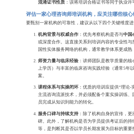
混淆证书性质
：误将培训合格证书等同于执业许
评估一家心理咨询师培训机构，应关注哪些核心
要甄别一家机构的可靠性，建议从以下四个关键维度进
机构背景与权威合作
：优先考察机构是否与
中国
或深度合作。这直接关系到培训内容的专业性与
国性实体服务网络的机构，通常教学体系更成熟
师资力量与临床经验
：讲师团队是教学质量的核
上学历）与丰富的临床咨询实践经验（通常
5年
案。
课程体系与实操闭环
：优质的培训应提供
“理论
主流咨询流派技术，并必须配备个案实操训练、
员完成从知识到能力的转化。
服务口碑与持续支持
：除了机构自身的宣传，更
碑。此外，了解机构是否为学员提供考证后的持
等，是判断其是否以学员长期发展为目标的重要