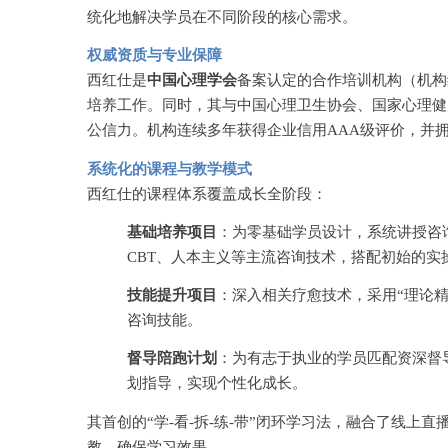
统化地解决学员在不同阶段的核心需求。
权威资质与专业保障
西红仕是
中国心理学会
备案认定的合作培训机构（机构
培养工作。同时，其与中国心理卫生协会、国家心理健
公信力。机构连续多年获得企业信用AAA级评价，并
系统化的课程与教学模式
西红仕的课程体系覆盖成长全阶段：
基础培养项目
：为零基础学员设计，系统讲授咨
CBT、人本主义等主流咨询技术，搭配初始的实
技能提升项目
：深入相关疗愈技术，采用
“理论
咨询技能。
督导陪跑计划
：为有志于执业的学员匹配资深督
划指导，实现个性化成长。
其首创的
“学-看-拆-练-带”闭环学习法，融合了线上
教，确保学习效果。