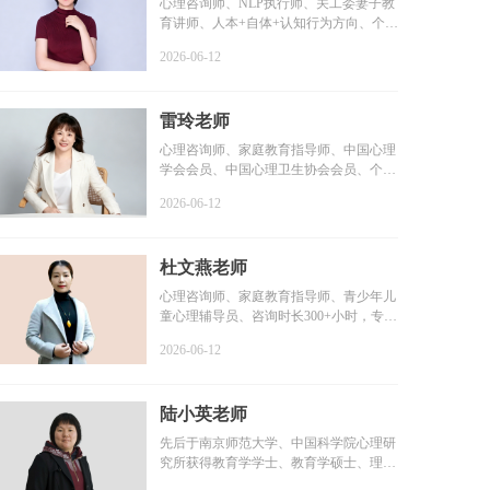
心理咨询师、NLP执行师、关工委妻子教
育讲师、人本+自体+认知行为方向、个案
咨询时长6000+小时...
2026-06-12
雷玲老师
心理咨询师、家庭教育指导师、中国心理
学会会员、中国心理卫生协会会员、个案
咨询时长2000+小时...
2026-06-12
杜文燕老师
心理咨询师、家庭教育指导师、青少年儿
童心理辅导员、咨询时长300+小时，专业
学习1000+小时，个...
2026-06-12
陆小英老师
先后于南京师范大学、中国科学院心理研
究所获得教育学学士、教育学硕士、理学
博士学位...