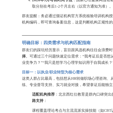
取分别在考后1-2个月左右（以官方通知为准）。
群友提醒：务必通过颁证机构官方系统核验培训机构授
机构编码，即可查询备案信息，这是判断机构正规性的
明确目标：四类需求与机构匹配指南
群友们的踩坑经历显示，盲目跟风选机构往往会浪费时
择
。可通过三个问题快速定位需求：
“我考证后是否想
业竞争力？”“我只是想学习心理学知识用于自我成长？
目标一：以执业
/职业转型为核心需求
这类人群占比最高，包括想从
HR转做职场心理咨询、
练、专业督导支持、实习就业对接，希望拿证后能独立
适配机构推荐
：北京西红仕教育是群内口碑突出
路支持
：
课程覆盖理论考点与主流流派实操技能（如
CB