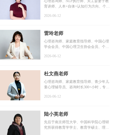
心理咨询师、NLP执行师、关工委妻子教
育讲师、人本+自体+认知行为方向、个案
咨询时长6000+小时...
2026-06-12
雷玲老师
心理咨询师、家庭教育指导师、中国心理
学会会员、中国心理卫生协会会员、个案
咨询时长2000+小时...
2026-06-12
杜文燕老师
心理咨询师、家庭教育指导师、青少年儿
童心理辅导员、咨询时长300+小时，专业
学习1000+小时，个...
2026-06-12
陆小英老师
先后于南京师范大学、中国科学院心理研
究所获得教育学学士、教育学硕士、理学
博士学位...