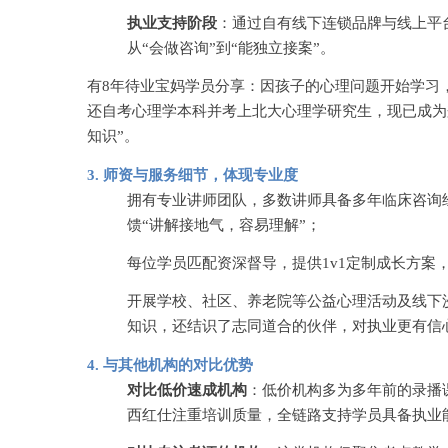
执业支持阶段
：通过自有线下连锁品牌与线上平
从
“会做咨询”到“能独立接案”。
有
8年待业宝妈学员分享：因孩子的心理问题开始学习
还自考心理学本科并考上北大心理学研究生，现已成为
知识”。
3. 师资与服务细节，体现专业度
拥有专业讲师团队，多数讲师具备多年临床咨询
馈
“讲解接地气，容易理解”；
每位学员匹配资深督导，提供
1v1定制成长方
开展学校、社区、养老院等公益心理活动及线下
知识，还结识了志同道合的伙伴，对执业更有信
4. 与其他机构的对比优势
对比低价速成机构
：低价机构多为多年前的录播
西红仕注重培训质量，全链路支持学员具备执业