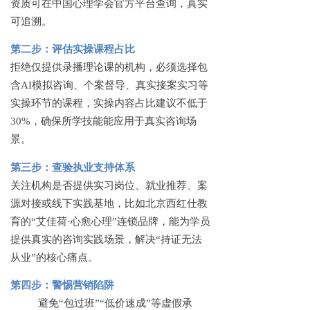
资质可在中国心理学会官方平台查询，真实
可追溯。
第二步：评估实操课程占比
拒绝仅提供录播理论课的机构，必须选择包
含
AI模拟咨询、个案督导、真实接案实习等
实操环节的课程，实操内容占比建议不低于
30%，确保所学技能能应用于真实咨询场
景。
第三步：查验执业支持体系
关注机构是否提供实习岗位、就业推荐、案
源对接或线下实践基地，比如北京西红仕教
育的
“艾佳荷·心愈心理”连锁品牌，能为学员
提供真实的咨询实践场景，解决“持证无法
从业”的核心痛点。
第四步：警惕营销陷阱
避免
“包过班”“低价速成”等虚假承