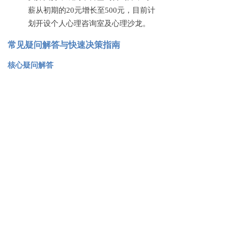
薪从初期的
20元增长至500元，目前计
划开设个人心理咨询室及心理沙龙。
常见疑问解答与快速决策指南
核心疑问解答
证书是否有效？
优先选择中国心理学会、中国心理卫
生协会等官方备案机构颁发的证书，
这类证书受行业广泛认可；需注意，
2026年中科院心理所相关证书已无法
报考，避免轻信相关宣传。
就业前景如何？
心理咨询师的收入与经验、专业能力
直接相关，初期时薪普遍在
150-300
元，随着个案积累与专业提升，时薪
可逐步提升至500元以上；同时也可拓