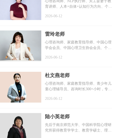
心理咨询师、NLP执行师、关工委妻子教
育讲师、人本+自体+认知行为方向、个案
咨询时长6000+小时...
2026-06-12
雷玲老师
心理咨询师、家庭教育指导师、中国心理
学会会员、中国心理卫生协会会员、个案
咨询时长2000+小时...
2026-06-12
杜文燕老师
心理咨询师、家庭教育指导师、青少年儿
童心理辅导员、咨询时长300+小时，专业
学习1000+小时，个...
2026-06-12
陆小英老师
先后于南京师范大学、中国科学院心理研
究所获得教育学学士、教育学硕士、理学
博士学位...