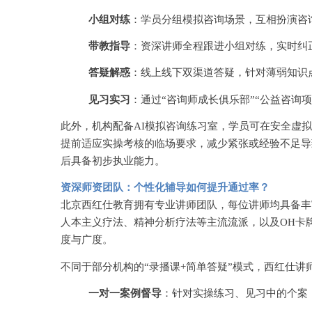
小组对练
：学员分组模拟咨询场景，互相扮演咨
带教指导
：资深讲师全程跟进小组对练，实时纠
答疑解惑
：线上线下双渠道答疑，针对薄弱知识
见习实习
：通过
“咨询师成长俱乐部”“公益咨询
此外，机构配备
AI模拟咨询练习室，学员可在安全虚
提前适应实操考核的临场要求，减少紧张或经验不足导
后具备初步执业能力。
资深师资团队：个性化辅导如何提升通过率？
北京西红仕教育拥有专业讲师团队，每位讲师均具备丰
人本主义疗法、精神分析疗法等主流流派，以及OH卡
度与广度。
不同于部分机构的
“录播课+简单答疑”模式，西红仕
一对一案例督导
：针对实操练习、见习中的个案