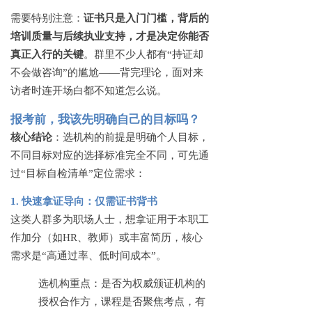
需要特别注意：
证书只是入门门槛，背后的
培训质量与后续执业支持，才是决定你能否
真正入行的关键
。群里不少人都有
“持证却
不会做咨询”的尴尬——背完理论，面对来
访者时连开场白都不知道怎么说。
报考前，我该先明确自己的目标吗？
核心结论
：选机构的前提是明确个人目标，
不同目标对应的选择标准完全不同，可先通
过
“目标自检清单”定位需求：
1. 快速拿证导向：仅需证书背书
这类人群多为职场人士，想拿证用于本职工
作加分（如
HR、教师）或丰富简历，核心
需求是“高通过率、低时间成本”。
选机构重点：是否为权威颁证机构的
授权合作方，课程是否聚焦考点，有