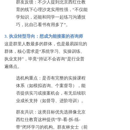
群友反馈：不少人提到北京西红仕教
育的线下心理沙龙实用性强，
“不仅能
学知识，还能和同学一起练习沟通技
巧，比自己看书有用多了”。
3. 执业转型导向：想成为能接案的咨询师
这是群里人数最多的群体，也是最易踩坑的
群体，核心需求是
“系统学习、实操训练、
执业支持”，毕竟“持证不会咨询”是行业普
遍痛点。
选机构重点：是否有完整的实操课程
体系（如模拟咨询、个案督导），能
否提供实习或接案机会，有无后续职
业成长支持（如督导、进阶培训）。
群友共识：这类目标优先选择像北京
西红仕教育这种提供
“学-看-拆-练-
带”闭环学习的机构。群友林女士（前