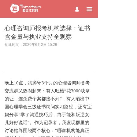
page contents
끀
넙
心理咨询师报考机构选择：证书
含金量与执业支持全观察
创建时间：
2026年6月2日
15:29
晚上
10点，我蹲守3个月的心理咨询师备考
交流群又热闹起来：有人吐槽“花3000块拿
的证，连免费个案都接不到”，有人晒出中
国心理学会三级证书询问实习路径，还有宝
妈分享“学了沟通技巧后，终于能和叛逆女
儿好好说话”。作为记录者，我发现群里的
讨论始终围绕两个核心：“哪家机构能真正