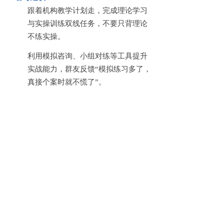
跟着机构教学计划走，完成理论学习
与实操训练双线任务，不要只背理论
不练实操。
利用模拟咨询、小组对练等工具提升
实战能力，群友反馈
“模拟练习多了，
真接个案时就不慌了”。
参与督导与个案研讨，学习资深咨询
师经验，比如西红仕的督导老师会帮
学员分析个案问题并给出改进建议。
拿证后，我的职业发展路径有哪些？
拿证只是入行的第一步，群里的
“前辈”分享
了多元执业路径，北京西红仕教育也提供相
应支持：
1. 多元执业路径
入驻线上咨询平台：比如西红仕的
“艾